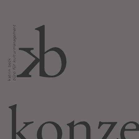
büro für kulturmanagement
katrin beck
konz