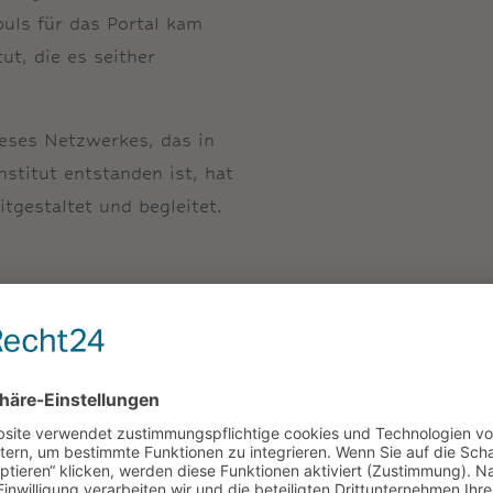
uls für das Portal kam
t, die es seither
eses Netzwerkes, das in
stitut entstanden ist, hat
tgestaltet und begleitet.