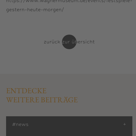
https://www.wagnermuseum.de/events/festspiele-
gestern-heute-morgen/
zurück zur übersicht
zurück zur übersicht
ENTDECKE
WEITERE BEITRÄGE
#
news
+