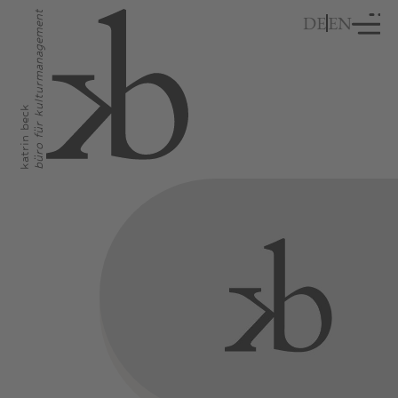
büro für kulturmanagement
DE
EN
katrin beck