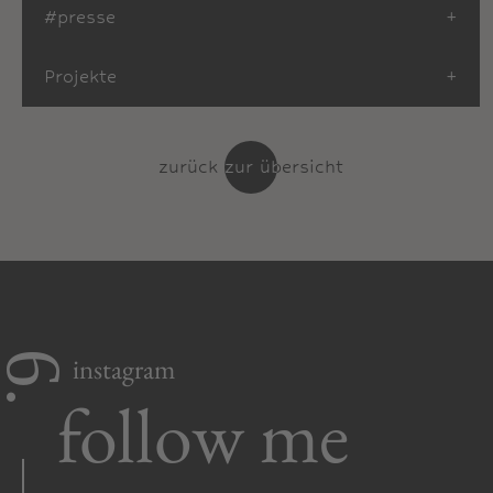
#
presse
+
Projekte
+
zurück zur übersicht
zurück zur übersicht
6.
instagram
follow me