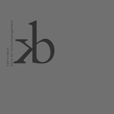
büro für kulturmanagement
katrin beck