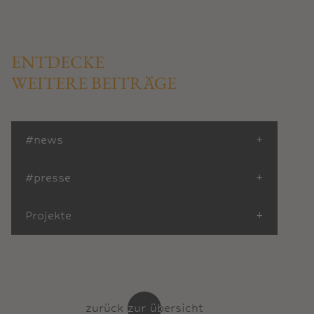
ENTDECKE
WEITERE BEITRÄGE
#
news
+
#
presse
+
Projekte
+
zurück zur übersicht
zurück zur übersicht